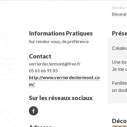
Univers 
Décorat
Informations Pratiques
Prése
Sur rendez-vous, de préférence
Créateu
Contact
Une lon
verrierdeclermont@free.fr
Je me c
05 61 66 91 85
http://www.verrierdeclermont.co
Fenêtre
m/
un doub
Sur les réseaux sociaux
Décou