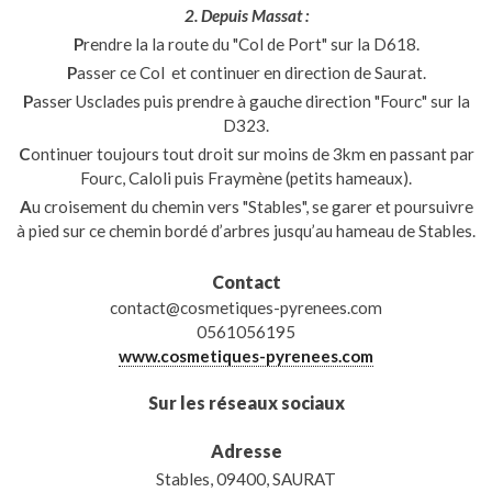
2. Depuis Massat :
P
rendre la la route du "Col de Port" sur la D618.
P
asser ce Col et continuer en direction de Saurat.
P
asser Usclades puis prendre à gauche direction "Fourc" sur la
D323.
C
ontinuer toujours tout droit sur moins de 3km en passant par
Fourc, Caloli puis Fraymène (petits hameaux).
A
u croisement du chemin vers "Stables", se garer et poursuivre
à pied sur ce chemin bordé d’arbres jusqu’au hameau de Stables.
Contact
contact@cosmetiques-pyrenees.com
0561056195
www.cosmetiques-pyrenees.com
Sur les réseaux sociaux
Adresse
Stables, 09400, SAURAT