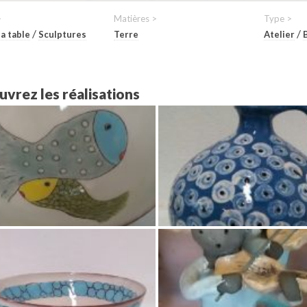
>
Matières >
Type >
/
/
la table
Sculptures
Terre
Atelier
vrez les réalisations