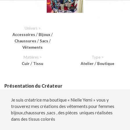
Univers >
/
/
Accessoires
Bijoux
/
/
Chaussures
Sacs
Vêtements
Matières >
Type >
/
/
Cuir
Tissu
Atelier
Boutique
Présentation du Créateur
Je suis créatrice ma boutique « Nielle Yemi » vous y
trouverez mes créations des vêtements pour femmes
bijoux,chaussures ,sacs , des pièces uniques réalisées
dans des tissus colorés