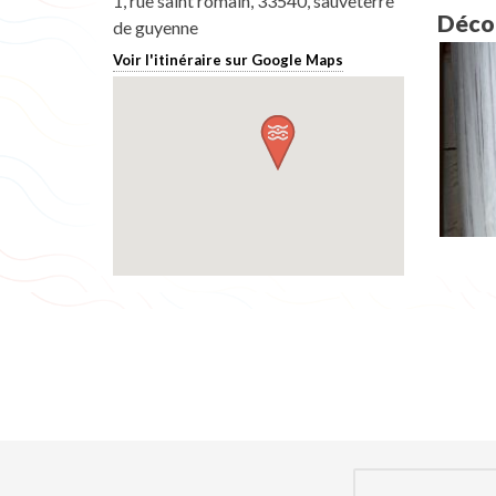
1, rue saint romain, 33540, sauveterre
Décou
de guyenne
Voir l'itinéraire sur Google Maps