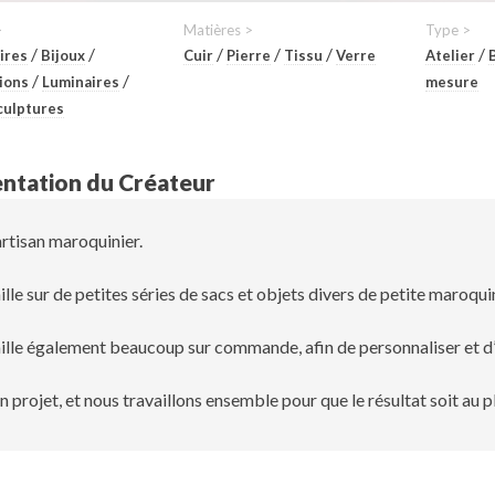
>
Matières >
Type >
/
/
/
/
/
/
ires
Bijoux
Cuir
Pierre
Tissu
Verre
Atelier
/
/
ions
Luminaires
mesure
culptures
ntation du Créateur
artisan maroquinier.
ille sur de petites séries de sacs et objets divers de petite maroqui
aille également beaucoup sur commande, afin de personnaliser et d’ê
un projet, et nous travaillons ensemble pour que le résultat soit au 