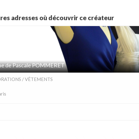
tres adresses où découvrir ce créateur
ne de Pascale POMMERET
RATIONS / VÊTEMENTS
ris