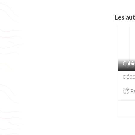
Les au
Cabi
DÉCO
Pa