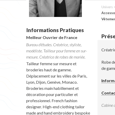
Univers 
Accesso
Vêteme
Informations Pratiques
Prése
Meilleur Ouvrier de France
Bureau d'études.
Créatrice, styliste,
Créatric
modéliste.
Tailleur pour femme en sur-
mesure.
Créatrice de robes de mariée.
Robe de
Tailleur femme sur mesure et
de gamm
broderies haut de gamme.
Déplacement sur les villes de Paris,
Inform
Lyon, Dijon, Genève, Monaco.
Broderies main habillement et
Contac
décoration pour particulier et
professionnel. French fashion
Cabine a
designer. High-end clothing tailor
made and hand embroidery bespoke