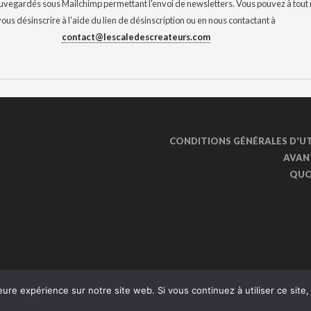
auvegardés sous Mailchimp permettant l'envoi de newsletters. Vous pouvez à tou
vous désinscrire à l'aide du lien de désinscription ou en nous contactant à
contact@lescaledescreateurs.com
CONDITIONS GÉNÉRALES D'UT
AVAN
QUOI
eure expérience sur notre site web. Si vous continuez à utiliser ce sit