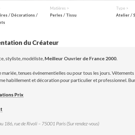
>
Matières >
Type >
/
/
/
/
ires
Décorations
Perles
Tissu
Atelier
nts
ntation du Créateur
e, styliste, modéliste,
Meilleur Ouvrier de France 2000
.
 mariée, tenues événementielles ou pour tous les jours. Vêtements 
e habillement et décoration pour particulier et professionnel. Bur
ations Prix
t
u 186, rue de Rivoli – 75001 Paris (Sur rendez-vous)