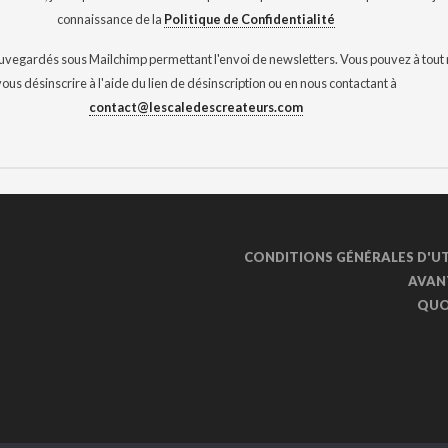
connaissance de la
Politique de Confidentialité
auvegardés sous Mailchimp permettant l'envoi de newsletters. Vous pouvez à tou
vous désinscrire à l'aide du lien de désinscription ou en nous contactant à
contact@lescaledescreateurs.com
CONDITIONS GÉNÉRALES D'UT
AVAN
QUOI