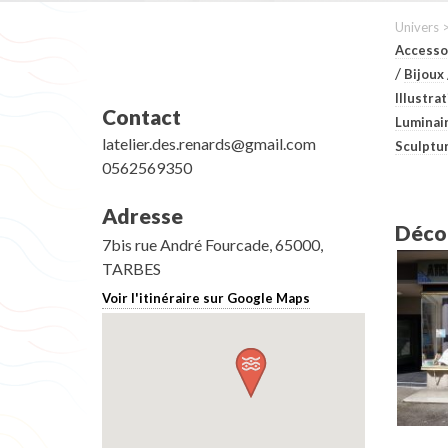
Univers 
Accesso
/
Bijoux
Illustra
Contact
Luminai
latelier.des.renards@gmail.com
Sculptu
0562569350
Adresse
Décou
7bis rue André Fourcade, 65000,
TARBES
Voir l'itinéraire sur Google Maps