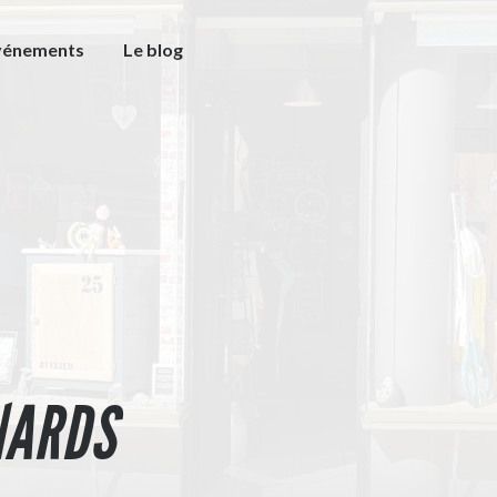
vénements
Le blog
NARDS