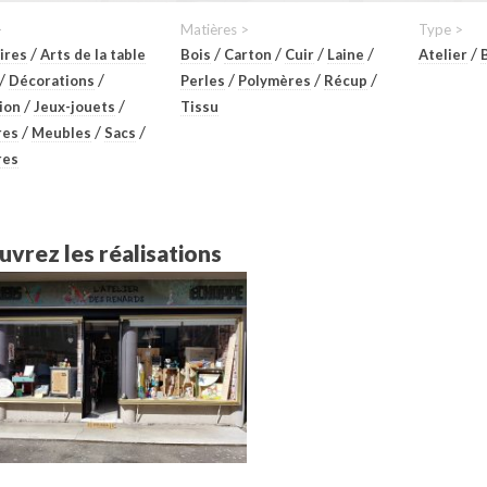
>
Matières >
Type >
/
/
/
/
/
/
ires
Arts de la table
Bois
Carton
Cuir
Laine
Atelier
/
/
/
/
/
Décorations
Perles
Polymères
Récup
/
/
tion
Jeux-jouets
Tissu
/
/
/
res
Meubles
Sacs
res
vrez les réalisations