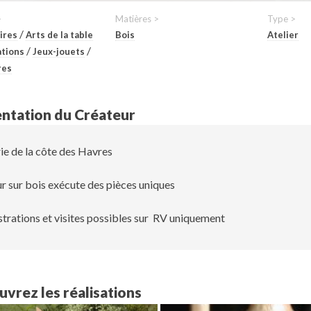
>
Matières >
Type >
/
ires
Arts de la table
Bois
Atelier
/
/
tions
Jeux-jouets
res
ntation du Créateur
ie de la côte des Havres
r sur bois exécute des pièces uniques
rations et visites possibles sur RV uniquement
vrez les réalisations