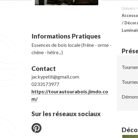
Univers 
Accesso
/
Décora
Luminai
Informations Pratiques
Essences de bois locale (frêne - orme -
Prése
chêne - hêtre...)
Tourner
Contact
jackypetit@gmail.com
Tourneu
0233173977
https://tourautourabois.jimdo.co
Démonst
m/
Sur les réseaux sociaux
Décou