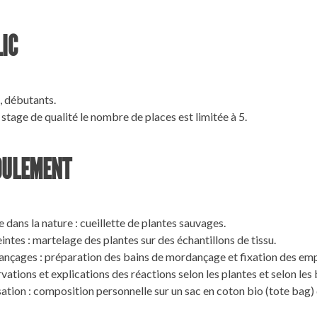
IC
, débutants.
stage de qualité le nombre de places est limitée à 5.
OULEMENT
 dans la nature :
cueillette de plantes sauvages.
intes :
martelage des plantes sur des échantillons de tissu.
ançages :
préparation des bains de mordançage et fixation des emp
vations et explications
des réactions selon les plantes et selon les 
sation :
composition personnelle sur un sac en coton bio (tote bag)