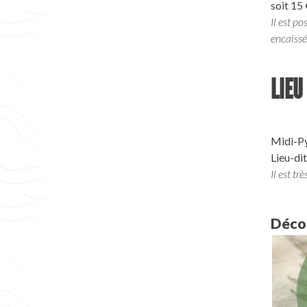
soit 15 
Il est p
encaissé
LIEU
Midi-Py
Lieu-di
Il est tr
Décou