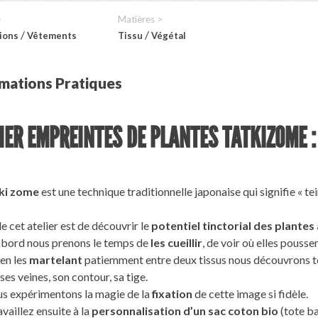
>
Matières >
/
/
ions
Vêtements
Tissu
Végétal
mations Pratiques
IER EMPREINTES DE PLANTES TATKIZOME : l'
ki zome
est une technique traditionnelle japonaise qui signifie « te
e cet atelier est de découvrir le
potentiel tinctorial des plantes 
abord nous prenons le temps de
les cueillir
, de voir où elles pousse
 en les
martelant
patiemment entre deux tissus nous découvrons 
 ses veines, son contour, sa tige.
us expérimentons la magie de la
fixation
de cette image si fidèle.
vaillez ensuite à la
personnalisation d’un sac coton bio
(tote ba