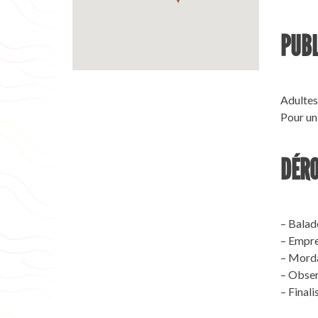
PUBL
Adultes
Pour un 
DÉR
– Balade
– Empre
– Mord
– Obser
– Finali